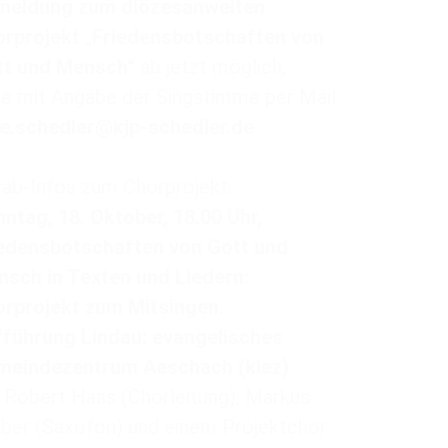
meldung zum diözesanweiten
rprojekt
„
Friedensbotschaften von
tt und Mensch“
ab jetzt möglich,
te mit Angabe der Singstimme per Mail
e.schedler@kjp-schedler.de
ab-Infos zum Chorprojekt:
ntag, 18. Oktober, 18.00 Uhr,
edensbotschaften von Gott und
sch in Texten und Liedern:
rprojekt zum Mitsingen.
führung Lindau: evangelisches
meindezentrum Aeschach (kiez)
 Robert Haas (Chorleitung), Markus
ber (Saxofon) und einem Projektchor