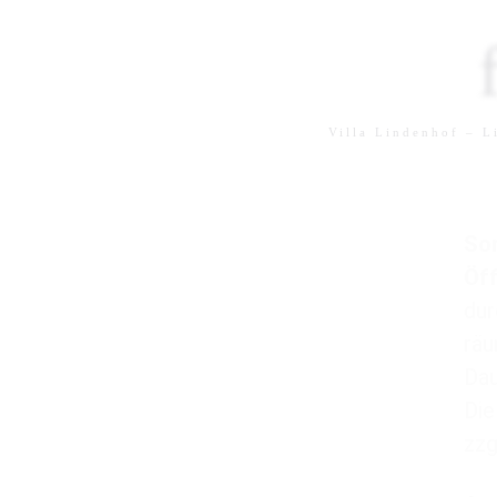
Villa Lindenhof – 
Son
Öff
dur
rä
Dau
Die
zzg