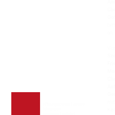
An
Cho
Go
bit
an:
Vor
Son
Fri
Men
Cho
Auf
Ge
mit
öffnungszeiten | preise
führungen
Ker
seminare | anfahrt