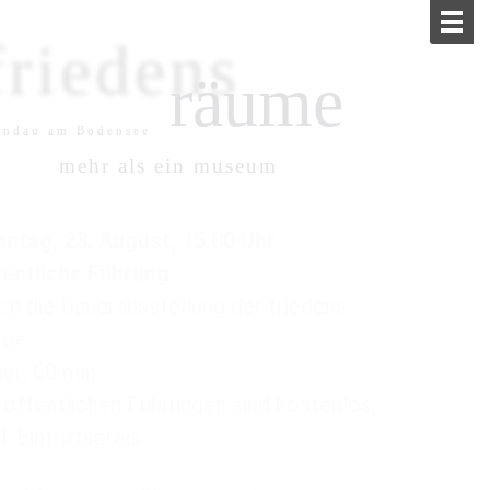
friedens
räume
Lindau am Bodensee
mehr als ein museum
ntag, 23. August, 15.00 Uhr
entliche Führung
ch die Dauerausstellung der friedens
ume
er: 60 min
 öffentlichen Führungen sind kostenlos,
l. Eintrittspreis.